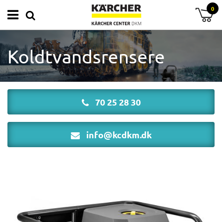
0
Koldtvandsrensere
70 25 28 30
info@kcdkm.dk