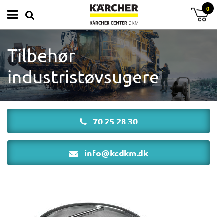
0
Tilbehør
industristøvsugere
70 25 28 30
info@kcdkm.dk