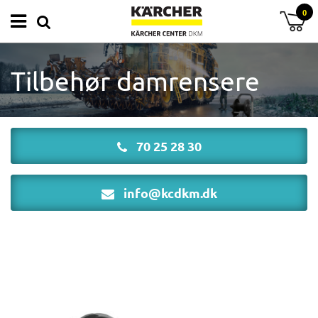
0
Tilbehør damrensere
70 25 28 30
info@kcdkm.dk