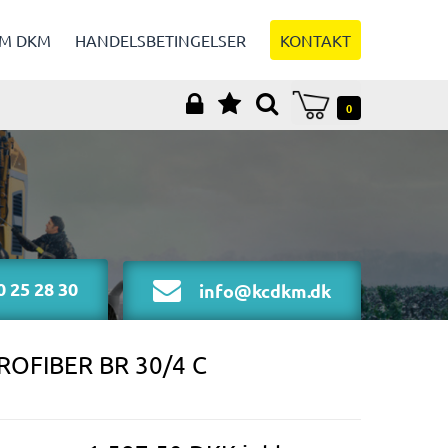
M DKM
HANDELSBETINGELSER
KONTAKT
0
 25 28 30
info@kcdkm.dk
OFIBER BR 30/4 C