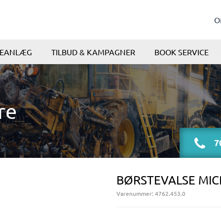
O
KEANLÆG
TILBUD & KAMPAGNER
BOOK SERVICE
re
70
BØRSTEVALSE MICR
Varenummer:
4762.453.0