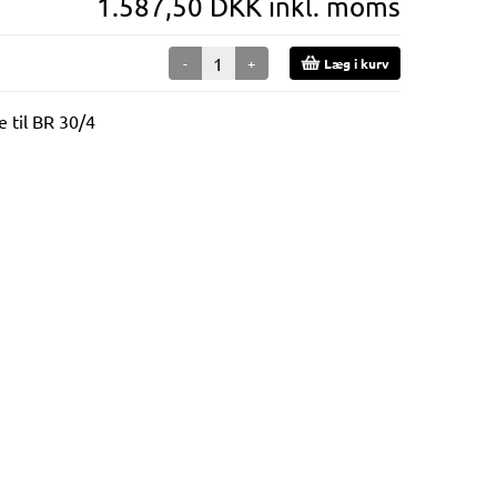
1.587,50 DKK inkl. moms
-
+
Læg i kurv
e til BR 30/4