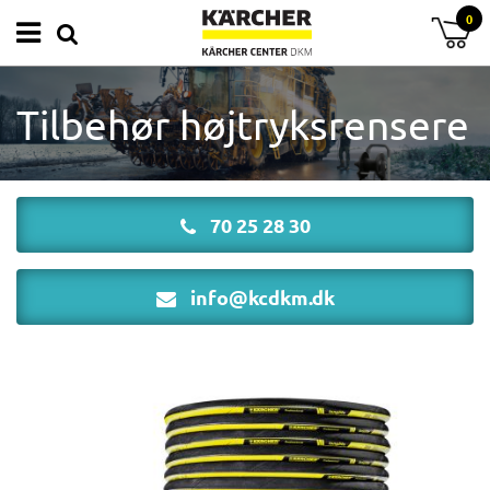
0
Tilbehør højtryksrensere
70 25 28 30
info@kcdkm.dk