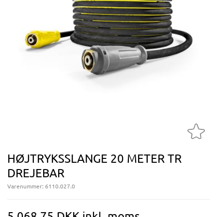
HØJTRYKSSLANGE 20 METER TR
DREJEBAR
Varenummer:
6110.027.0
5.068,75 DKK inkl. moms